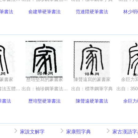
筆書法
俞建華硬筆書法
范連陞硬筆書法
林少明
篆書家
歷培堅寫的篆書家
陳聲遠寫的篆書家
余巨力
法五體字典
出自：袖珍鋼筆書法五體字典
出自：標準鋼筆字典
出自：3500常用
筆書法
歷培堅硬筆書法
陳聲遠硬筆書法
余巨力
家說文解字
家康熙字典
家古漢語字