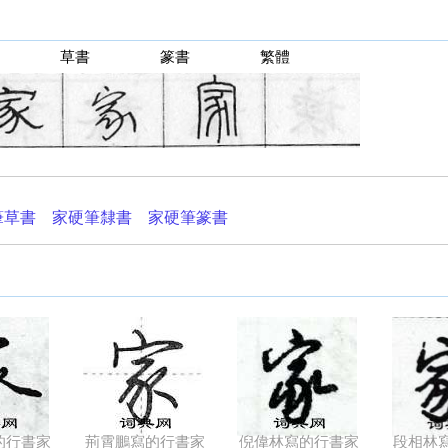
草書
篆書
繁體
筆草書
家硬筆隸書
家硬筆篆書
的行書家
荊霄鵬寫的行書家
倪偉林寫的行書家
段相林