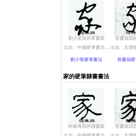
劉少英寫的草書家
曾慶福寫
出自：中國硬筆書法字典
出自：五體硬
劉少英硬筆書法
曾慶福硬
家的硬筆隸書書法
柯春海寫的隸書家
曾慶福寫
出自：中國硬筆書法字典
出自：五體硬