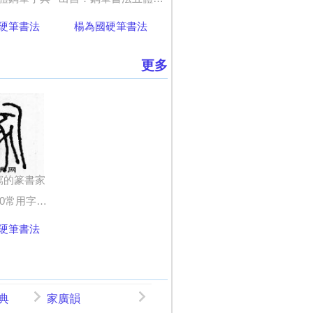
硬筆書法
楊為國硬筆書法
更多
寫的篆書家
字硬筆五體字帖
硬筆書法
典
家廣韻