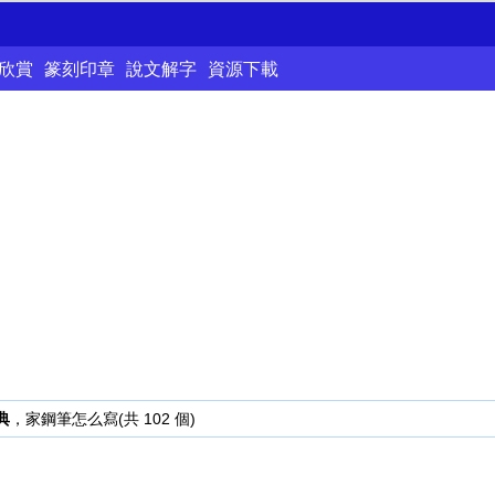
欣賞
篆刻印章
說文解字
資源下載
典
，家鋼筆怎么寫(共 102 個)