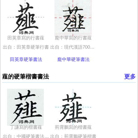
田英章寫的行書薤
龐中華寫的行書薤
出自：田英章硬筆行書
出自：現代漢語7000通用字行書鋼筆字帖
田英章硬筆書法
龐中華硬筆書法
薤的硬筆楷書書法
更多
丁謙寫的楷書薤
荊霄鵬寫的楷書薤
出自：中國硬筆書法字典
出自：荊霄鵬硬筆楷書