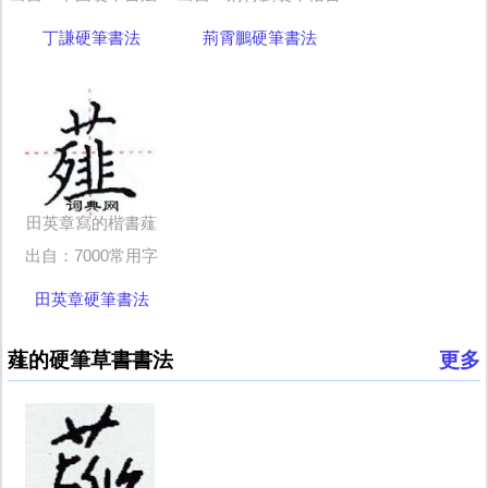
丁謙硬筆書法
荊霄鵬硬筆書法
田英章寫的楷書薤
出自：7000常用字
田英章硬筆書法
薤的硬筆草書書法
更多