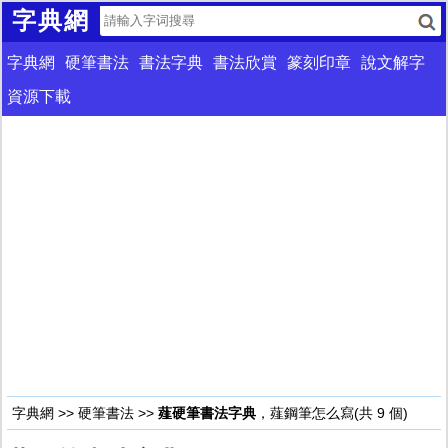
字典網
字典網
硬筆書法
書法字典
書法欣賞
篆刻印章
說文解字
資源下載
字典網
>>
硬筆書法
>>
薤硬筆書法字典
，薤鋼筆怎么寫(共 9 個)