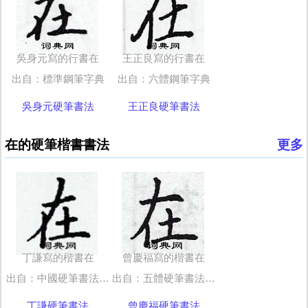
吳身元寫的行書在
王正良寫的行書在
出自：標準鋼筆字典
出自：六體鋼筆字典
吳身元硬筆書法
王正良硬筆書法
在的硬筆楷書書法
更多
丁謙寫的楷書在
曾慶福寫的楷書在
出自：中國硬筆書法字典
出自：五體硬筆書法字典
丁謙硬筆書法
曾慶福硬筆書法