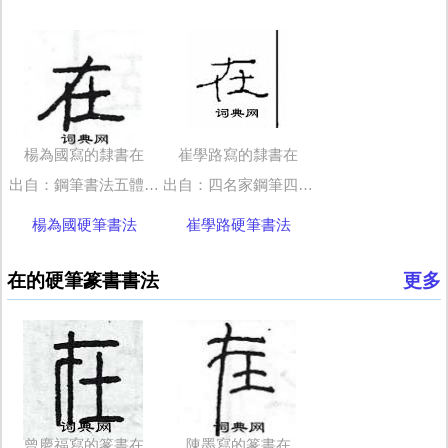
楊為國寫的隸書在
崔學路寫的隸書在
出自：鋼筆書法五體字典
出自：四名家鋼筆四體《千字文》
楊為國硬筆書法
崔學路硬筆書法
在的硬筆篆書書法
更多
曾慶福寫的篆書在
陳墨寫的篆書在