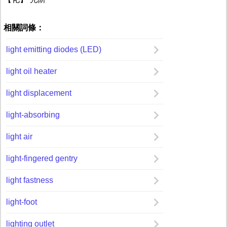
相關詞條：
light emitting diodes (LED)
light oil heater
light displacement
light-absorbing
light air
light-fingered gentry
light fastness
light-foot
lighting outlet