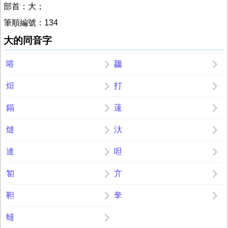
部首：大；
筆順編號：134
大的同音字
嗒
龘
炟
打
鎉
薘
燵
汏
達
呾
匒
亣
靼
羍
蟽