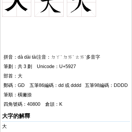
大
拼音：dà dài tài注音：ㄉㄚˋ ㄉㄞˋ ㄊㄞˋ多音字
筆劃：共 3 劃 Unicode：U+5927
大
部首：大
鄭碼：GD 五筆86編碼：dd 或 dddd 五筆98編碼：DDDD
筆順：橫撇捺
四角號碼：40800 倉頡：K
大字的解釋
大