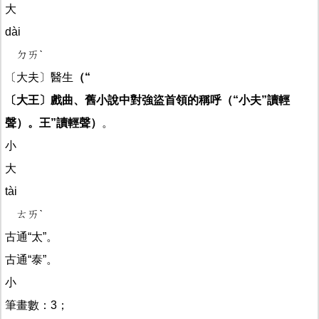
大
dài
ㄉㄞˋ
〔大夫〕醫生
（“
〔大王〕戲曲、舊小說中對強盜首領的稱呼
（“小夫”讀輕
聲）
。王”讀輕聲）
。
小
大
tài
ㄊㄞˋ
古通“太”。
古通“泰”。
小
筆畫數：3；