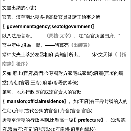
文書出納的小吏)
官署。漢至南北朝多指高級官員及諸王治事之所
〖governmentagency;seatofgovernment〗
以八法治官府。——
《周禮·太宰》
。注:“百官所居曰府。”
宮中府中,俱為一體。——諸葛亮
《出師表》
縉紳大夫士萃於左丞相府,莫知計所出。——宋·文天祥
《【指
南錄】後序》
又如:府上(官府,衙門;今尊稱對方家宅或家鄉);府廳(官署的廳
堂);府朝(官署;王府);府幕(府署的幕僚)
第宅。地方行政長官或達官貴人的官邸
〖mansion;offlcialresidence〗
。如:王府(有王爵封號的人的
住宅);府寺(古代公卿的官舍);府舍(官舍,官邸)
唐朝至清朝的行政區劃,比縣高一級
〖prefecture〗
。如:常德
府,濟南府;府元(府試頭名);府庠(州府里的學校)