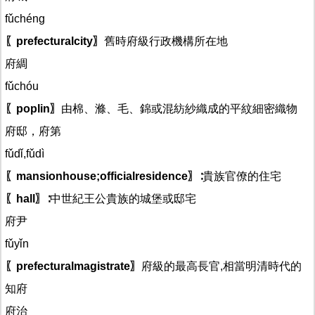
fǔchéng
〖prefecturalcity〗
舊時府級行政機構所在地
府綢
fǔchóu
〖poplin〗
由棉、滌、毛、錦或混紡紗織成的平紋細密織物
府邸，府第
fǔdǐ,fǔdì
〖mansionhouse;officialresidence〗
∶貴族官僚的住宅
〖hall〗
∶中世紀王公貴族的城堡或邸宅
府尹
fǔyǐn
〖prefecturalmagistrate〗
府級的最高長官,相當明清時代的
知府
府治