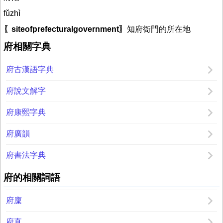
fǔzhì
〖siteofprefecturalgovernment〗
知府衙門的所在地
府相關字典
府古漢語字典
府說文解字
府康熙字典
府廣韻
府書法字典
府的相關詞語
府廩
府直