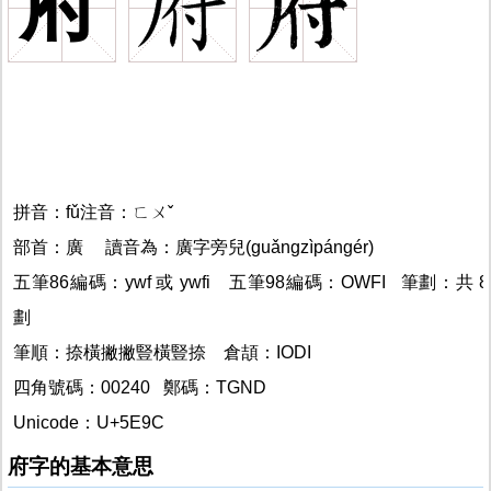
府
拼音：fǔ注音：ㄈㄨˇ
府
部首：廣
讀音為：廣字旁兒(guǎngzìpángér)
五筆86編碼：ywf 或 ywfi 五筆98編碼：OWFI 筆劃：共 8
劃
府
筆順：捺橫撇撇豎橫豎捺
倉頡：IODI
四角號碼：00240 鄭碼：TGND
Unicode：U+5E9C
府的
府字的基本意思