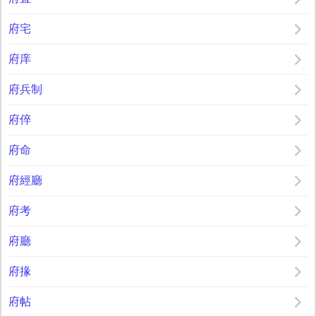
府宅
府庠
府兵制
府倅
府命
府經廳
府考
府廳
府掾
府帖