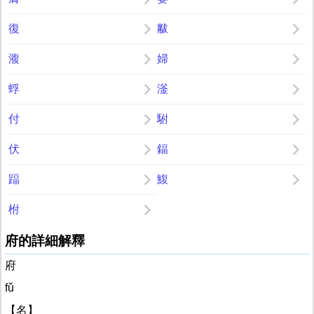
復
黻
澓
婦
蜉
滏
付
駙
伏
鍢
踾
鰒
柎
府的詳細解釋
府
fǔ
【名】