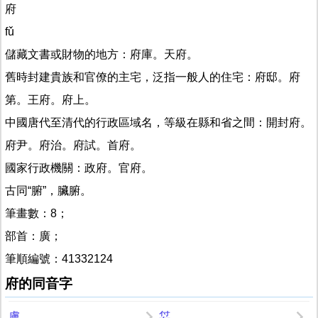
府
fǔ
儲藏文書或財物的地方：府庫。天府。
舊時封建貴族和官僚的主宅，泛指一般人的住宅：府邸。府
第。王府。府上。
中國唐代至清代的行政區域名，等級在縣和省之間：開封府。
府尹。府治。府試。首府。
國家行政機關：政府。官府。
古同“腑”，臟腑。
筆畫數：8；
部首：廣；
筆順編號：41332124
府的同音字
膚
姇