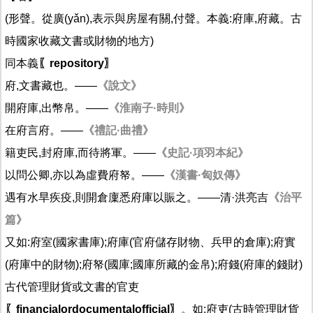
(形聲。從廣(yǎn),表示與房屋有關,付聲。本義:府庫,府藏。古
時國家收藏文書或財物的地方)
同本義
〖repository〗
府,文書藏也。——
《說文》
開府庫,出幣帛。——
《淮南子·時則》
在府言府。——
《禮記·曲禮》
籍吏民,封府庫,而待將軍。——
《史記·項羽本紀》
以問公卿,亦以為虛費府帑。——
《漢書·匈奴傳》
遇有水旱疾疫,則開倉廩悉府庫以賑之。——清·洪亮吉
《治平
篇》
又如:府室(國家書庫);府庫(官府儲存財物、兵甲的倉庫);府實
(府庫中的財物);府帑(國庫;國庫所藏的金帛);府錢(府庫的錢財)
古代管理財貨或文書的官吏
〖financialordocumentalofficial〗
。如:府吏(古時管理財貨