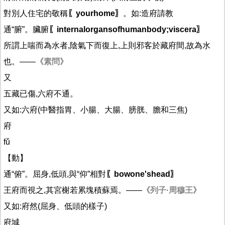
對別人住宅的敬稱
〖yourhome〗
。如:造府請教
通“腑”。臟腑
〖internalorgansofhumanbody;viscera〗
所謂上喘而為水者,陰氣下而復上,上則邪客於藏府間,故為水
也。——
《素問》
又
五藏已傷,六府不通。
又如:六府(中醫指胃、小腸、大腸、膀胱、膽和三焦)
府
fǔ
【動】
通“俯”。屈身,低頭,與“仰”相對
〖bowone'shead〗
王府而視之,其宮榭若累塊積蘇焉。——
《列子·周穆王》
又如:府然(屈身、低頭的樣子)
府城