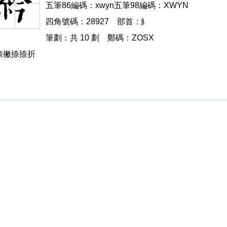
五筆86編碼：xwyn五筆98編碼：XWYN
四角號碼：28927 部首：糹
筆劃：共 10 劃 鄭碼：ZOSX
捺撇捺捺折