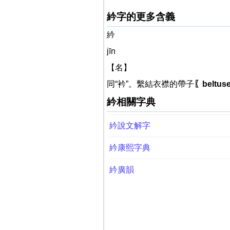
紟字的更多含義
紟
jīn
【名】
同“衿”。繫結衣襟的帶子
〖beltuse
紟相關字典
紟說文解字
紟康熙字典
紟廣韻