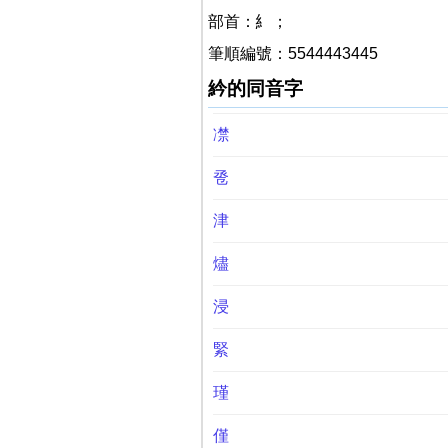
部首：糹；
筆順編號：5544443445
紟的同音字
凚
卺
津
燼
浸
緊
瑾
僅