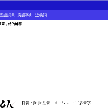
國語詞典
廣韻字典
近義詞
五筆，紟的解釋
紟
拼音：jīn jìn注音：ㄐㄧㄣ ㄐㄧㄣˋ多音字