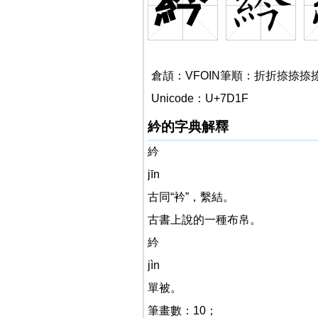
紟
倉頡：VFOIN筆順：折折捺捺捺
Unicode：U+7D1F
紟的字典解釋
紟
jīn
古同“衿”，繫結。
古書上說的一種布帛。
紟
jìn
單被。
筆畫數：10；