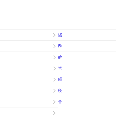
燼
矜
鹶
禁
饉
寖
晉