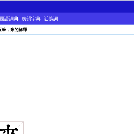
國語詞典
廣韻字典
近義詞
五筆，來的解釋