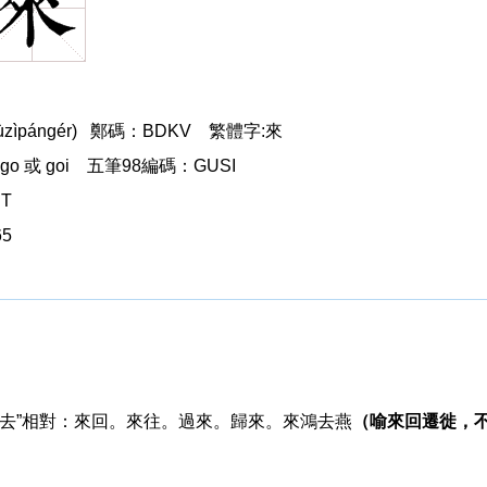
來
pángér) 鄭碼：BDKV
繁體字:來
來
 或 goi
五筆98編碼：GUSI
T
65
“去”相對：來回。來往。過來。歸來。來鴻去燕
（喻來回遷徙，