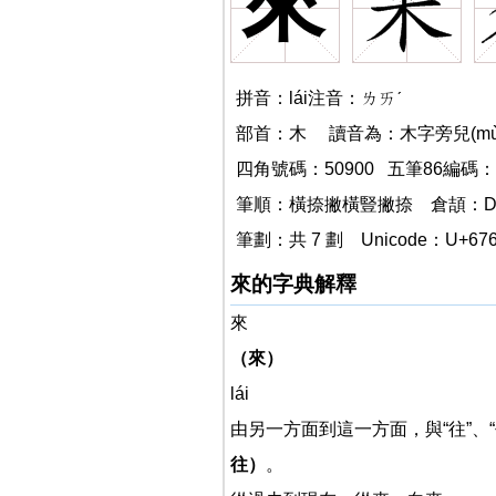
來
拼音：lái注音：ㄌㄞˊ
部首：木 讀音為：木字旁兒(mùzì
四角號碼：50900 五筆86編碼：go
來
筆順：橫捺撇橫豎撇捺
倉頡：D
來
筆劃：共 7 劃
Unicode：U+67
來的字典解釋
來
（來）
lái
由另一方面到這一方面，與“往”、
往）
。