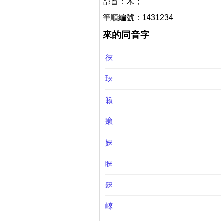
部首：木；
筆順編號：1431234
來的同音字
徠
琜
籟
癩
婡
睞
錸
崍