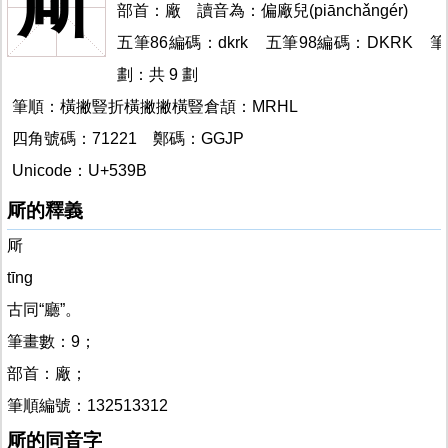
厛
部首：廠 讀音為：偏廠兒(piānchǎngér)
厛
五筆86編碼：dkrk 五筆98編碼：DKRK
筆
劃：共 9 劃
筆順：橫撇豎折橫撇撇橫豎倉頡：MRHL
厛
四角號碼：71221
鄭碼：GGJP
Unicode：U+539B
厛的釋義
厛
tīng
古同“廳”。
筆畫數：9；
部首：廠；
筆順編號：132513312
厛的同音字