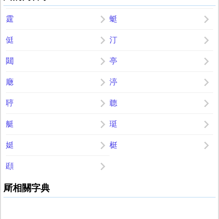
霆
蜓
侹
汀
閮
亭
廰
渟
聤
聼
艇
珽
娗
梃
頲
厛相關字典