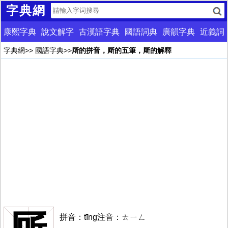
字典網
康熙字典
說文解字
古漢語字典
國語詞典
廣韻字典
近義詞
字典網
>>
國語字典
>>
厛的拼音，厛的五筆，厛的解釋
拼音：tīng注音：ㄊㄧㄥ