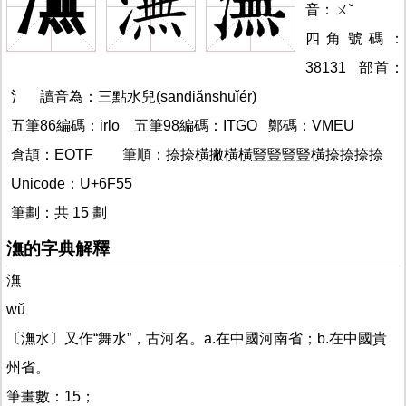
潕
音：ㄨˇ
四角號碼：
38131 部首：
氵 讀音為：三點水兒(sāndiǎnshuǐér)
潕
五筆86編碼：irlo
五筆98編碼：ITGO 鄭碼：VMEU
倉頡：EOTF
潕的
筆順：捺捺橫撇橫橫豎豎豎豎橫捺捺捺捺
潕
Unicode：U+6F55
筆劃：共 15 劃
潕的字典解釋
潕
wǔ
〔潕水〕又作“舞水”，古河名。a.在中國河南省；b.在中國貴
州省。
筆畫數：15；