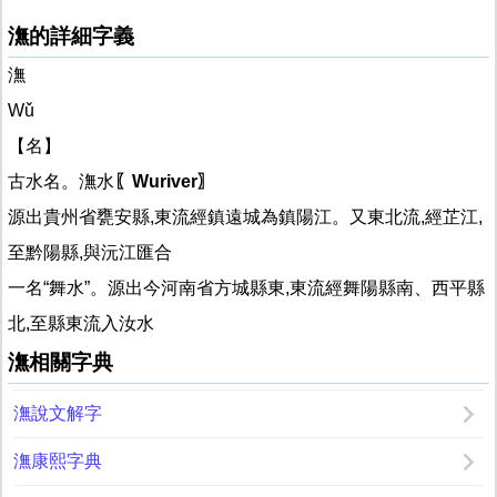
潕的詳細字義
潕
Wǔ
【名】
古水名。潕水
〖Wuriver〗
源出貴州省甕安縣,東流經鎮遠城為鎮陽江。又東北流,經芷江,
至黔陽縣,與沅江匯合
一名“舞水”。源出今河南省方城縣東,東流經舞陽縣南、西平縣
北,至縣東流入汝水
潕相關字典
潕說文解字
潕康熙字典