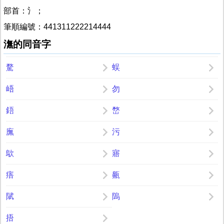
部首：氵；
筆順編號：441311222214444
潕的同音字
騖
蜈
峿
勿
鋙
嵍
廡
污
歍
寤
痦
齀
陚
隖
捂