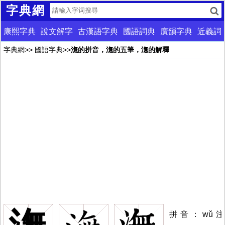
字典網
康熙字典
說文解字
古漢語字典
國語詞典
廣韻字典
近義詞
字典網
>>
國語字典
>>
潕的拼音，潕的五筆，潕的解釋
拼音：wǔ注