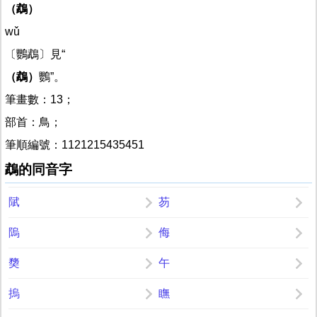
（鵡）
wǔ
〔鸚鵡〕見“
（鵡）
鸚”。
筆畫數：13；
部首：鳥；
筆順編號：1121215435451
鵡的同音字
陚
芴
隖
侮
奦
午
摀
瞴