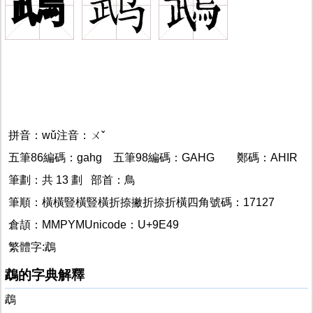
鵡
拼音：wǔ注音：ㄨˇ
鵡的
鵡
五筆86編碼：gahg
五筆98編碼：GAHG
鵡的
鄭碼：AHIR
鵡
筆劃：共 13 劃 部首：鳥
筆順：橫橫豎橫豎橫折捺撇折捺折橫四角號碼：17127
倉頡：MMPYMUnicode：U+9E49
繁體字:鵡
鵡的字典解釋
鵡