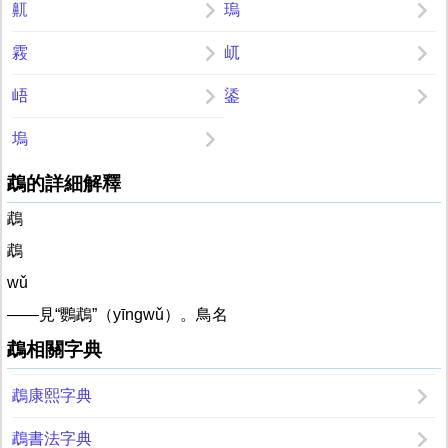
鼿
瑦
霚
屼
峿
鋈
塢
鵡的詳細解釋
鵡
鵡
wǔ
——見“鸚鵡”（yīngwǔ）。鳥名
鵡相關字典
鵡康熙字典
鵡書法字典