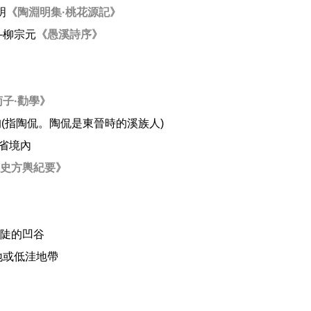
明
《陶淵明集·桃花源記》
—柳宗元
《愚溪詩序》
荀子·勸學》
狗(指陶侃。陶侃是東晉時的溪族人)
省境內
史方輿紀要》
狹陡的凹谷
地或低洼地帶