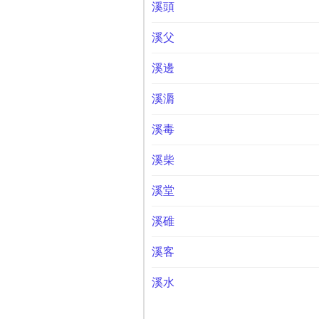
溪頭
溪父
溪邊
溪漘
溪毒
溪柴
溪堂
溪碓
溪客
溪水