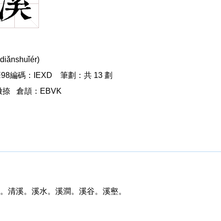
nshuǐér)
98編碼：IEXD 筆劃：共 13 劃
捺 倉頡：EBVK
。清溪。溪水。溪澗。溪谷。溪壑。