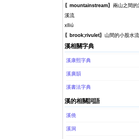
〖mountainstream〗
兩山之間的
溪流
xīliú
〖brook;rivulet〗
山間的小股水流
溪相關字典
溪康熙字典
溪廣韻
溪書法字典
溪的相關詞語
溪僥
溪洞