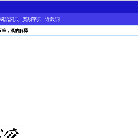
國語詞典
廣韻字典
近義詞
五筆，溪的解釋