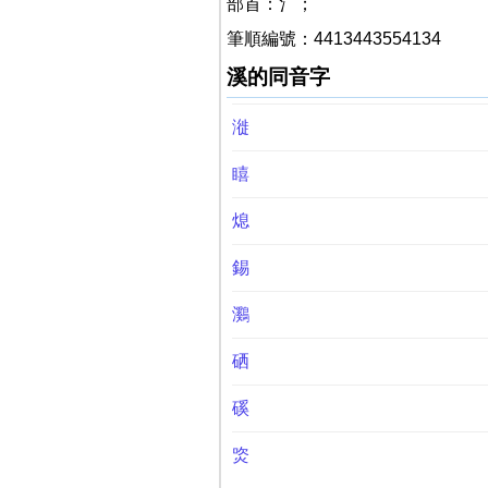
部首：氵；
筆順編號：4413443554134
溪的同音字
漇
瞦
熄
錫
鸂
硒
磎
焁