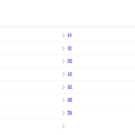
鈢
徙
闟
媳
戱
矖
飁