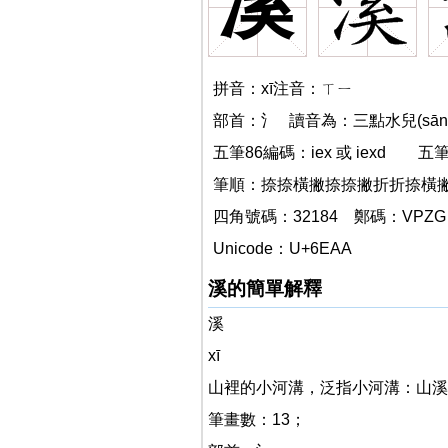
溪
拼音：xī注音：ㄒㄧ
部首：氵 讀音為：三點水兒(sāndiǎ
五筆86編碼：iex 或 iexd
溪的
五筆
筆順：捺捺橫撇捺捺撇折折捺橫撇
四角號碼：32184 鄭碼：VPZG
Unicode：U+6EAA
溪的簡單解釋
溪
xī
山裡的小河溝，泛指小河溝：山溪
筆畫數：13；