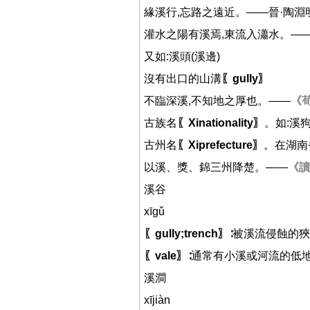
緣溪行,忘路之遠近。——晉·陶淵
灌水之陽有溪焉,東流入瀟水。—
又如:溪頭(溪邊)
沒有出口的山溝
〖gully〗
不臨深溪,不知地之厚也。——
《
古族名
〖Xinationality〗
。如:溪
古州名
〖Xiprefecture〗
。在湖南
以溪、獎、錦三州降楚。——
《讀
溪谷
xīgǔ
〖gully;trench〗
∶被溪流侵蝕的
〖vale〗
∶通常有小溪或河流的低
溪澗
xījiàn