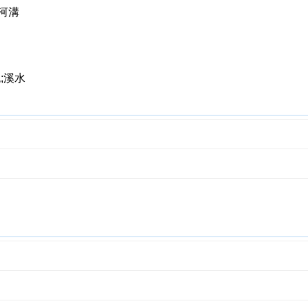
河溝
;溪水