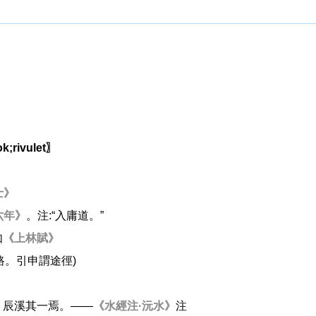
k;rivulet〗
士》
六年》
。注:“入庸道。”
如
《上林賦》
小路。引申謂途徑)
、辰溪其一焉。——
《水經注·沅水》
注