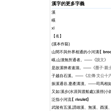
溪字的更多字義
溪
嵠
xī
【名】
(溪本作谿)
山間不與外界相通的小河溝
〖broo
嵠,山瀆無所通者。——
《說文》
是故溪狹者速涸。——
《墨子·親
子越自石溪。——
《左傳·文公十
振溪通谷,蹇產溝瀆。——司馬相
又如:溪步(水涯與渡船處);溪徑(
泛指小河流
〖rivulet〗
武陵有五溪,謂雄溪、無溪、酉溪