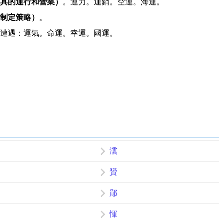
具的運行和營業）
。運力。運銷。空運。海運。
制定策略）
。
遭遇：運氣。命運。幸運。國運。
澐
贇
鄖
惲