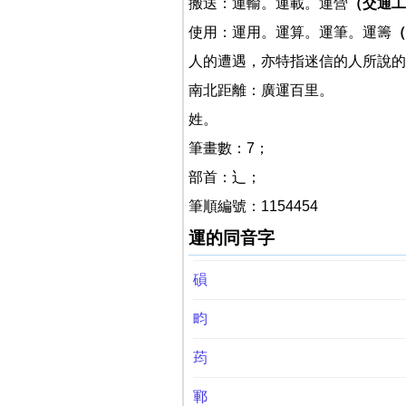
搬送：運輸。運載。運營
（交通工
使用：運用。運算。運筆。運籌
（
人的遭遇，亦特指迷信的人所說的
南北距離：廣運百里。
姓。
筆畫數：7；
部首：辶；
筆順編號：1154454
運的同音字
磒
畇
荺
鄆