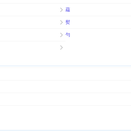
藴
熨
勻