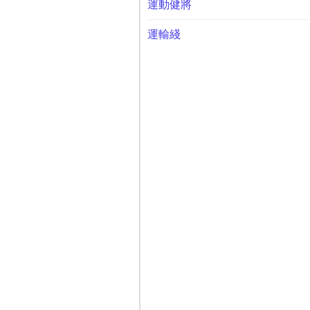
運動健將
運輸綫