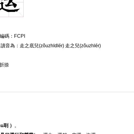
98編碼：FCPI
讀音為：走之底兒(zǒuzhīdīér) 走之兒(zǒuzhīér)
捺折捺
hu刵 ）
。