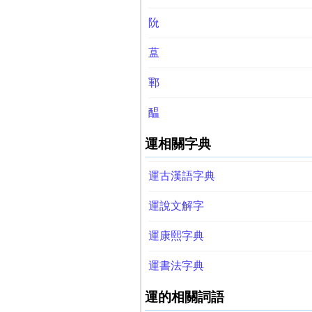
阭
蒀
鄆
醖
運相關字典
運古漢語字典
運說文解字
運康熙字典
運書法字典
運的相關詞語