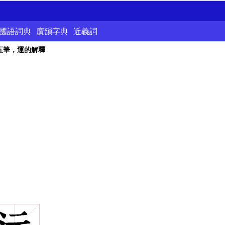
國語詞典
廣韻字典
近義詞
五筆，運的解釋