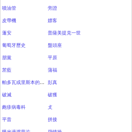
噴油管
旁證
皮帶機
嫖客
蓬安
普薩美提克一世
葡萄牙歷史
盤頭座
朋黨
平原
苤藍
蒲福
帕多瓦或里斯本的聖安多尼
彭真
破滅
破獲
皰疹病毒科
攴
平昔
拼接
曝光過渡蒙片
辟情操