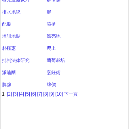
排水系統
胖
配股
噴槍
培訓地點
漂亮地
朴槿惠
爬上
批判法律研究
葡萄栽培
派喃醣
烹飪術
脾臟
牌價
1
[2]
[3]
[4]
[5]
[6]
[7]
[8]
[9]
[10]
下一頁