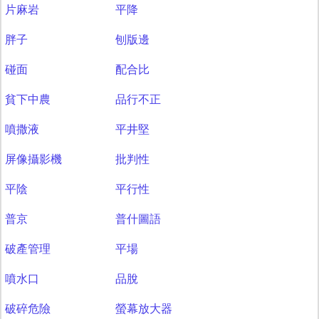
片麻岩
平降
胖子
刨版邊
碰面
配合比
貧下中農
品行不正
噴撒液
平井堅
屏像攝影機
批判性
平陰
平行性
普京
普什圖語
破產管理
平場
噴水口
品脫
破碎危險
螢幕放大器