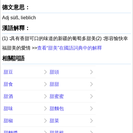
德文意思：
Adj süß, lieblich
漢語解釋：
(1) ∶具有香甜可口的味道的新疆的葡萄多甜美(2) ∶形容愉快幸
福甜美的愛情 >>
查看“甜美”在國語詞典中的解釋
相關詞語
甜豆
甜頭
甜食
甜甜
甜酒
甜蜜蜜
甜味
甜麵包
甜椒
甜菜
甜麵醬
甜菜根