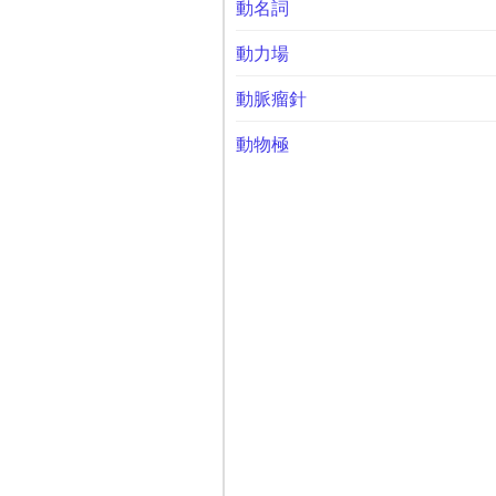
動名詞
動力場
動脈瘤針
動物極