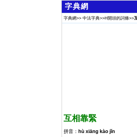
字典網
字典網
>>
中法字典
>>
H開頭的詞條
>>
互相靠緊
拼音：
hù xiāng kào jǐn