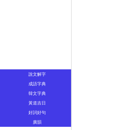
說文解字
成語字典
韓文字典
黃道吉日
好詞好句
廣韻