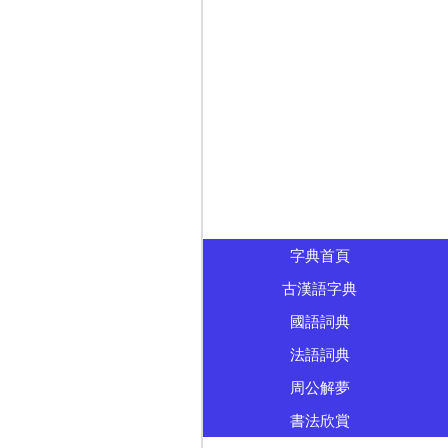
字典首頁
古漢語字典
國語詞典
法語詞典
周公解夢
書法欣賞