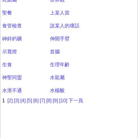
聖餐
上某人當
食管檢查
說某人的壞話
砷鋅鈣礦
伸開手臂
示寬燈
首腦
生食
生理年齡
神聖同盟
水龍屬
水泄不通
水楊酸
1
[2]
[3]
[4]
[5]
[6]
[7]
[8]
[9]
[10]
下一頁