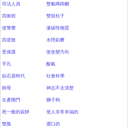
司法人員
雙氫嗎啡酮
四衝程
雙肢柱子
使警覺
滲碳性物質
四逆散
水羥鋁礬
受保護
使改變方向
手孔
酸氣
始石器時代
社會科學
師母
神志不太清楚
生產閘門
獅子狗
死一般的寂靜
使人非常幸福的
雙胍
澀口的