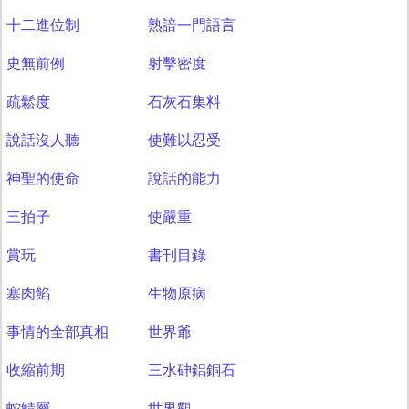
十二進位制
熟諳一門語言
史無前例
射擊密度
疏鬆度
石灰石集料
說話沒人聽
使難以忍受
神聖的使命
說話的能力
三拍子
使嚴重
賞玩
書刊目錄
塞肉餡
生物原病
事情的全部真相
世界爺
收縮前期
三水砷鋁銅石
蛇鯖屬
世界觀