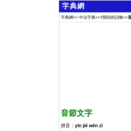
字典網
字典網
>>
中法字典
>>
Y開頭的詞條
>>
音節文字
拼音：
yīn jié wén zì