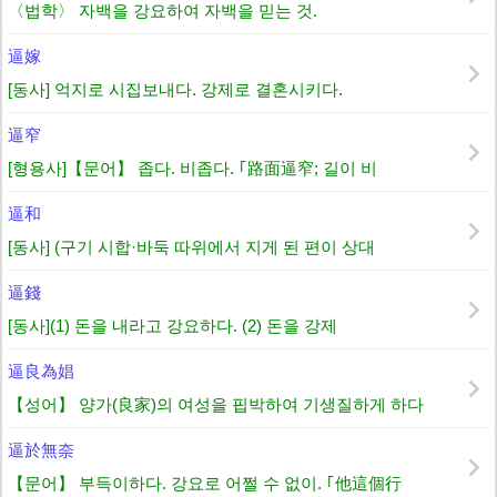
〈법학〉 자백을 강요하여 자백을 믿는 것.
逼嫁
[동사] 억지로 시집보내다. 강제로 결혼시키다.
逼窄
[형용사]【문어】 좁다. 비좁다. ｢路面逼窄; 길이 비
逼和
[동사] (구기 시합·바둑 따위에서 지게 된 편이 상대
逼錢
[동사](1) 돈을 내라고 강요하다. (2) 돈을 강제
逼良為娼
【성어】 양가(良家)의 여성을 핍박하여 기생질하게 하다
逼於無奈
【문어】 부득이하다. 강요로 어쩔 수 없이. ｢他這個行