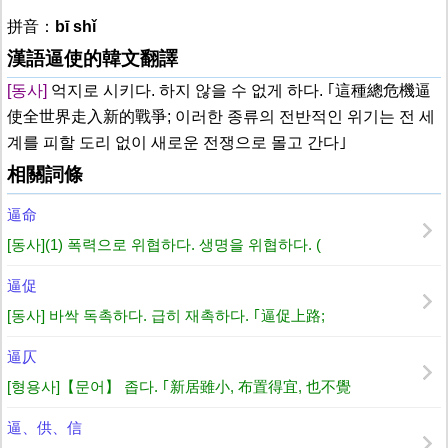
拼音：
bī shǐ
漢語逼使的韓文翻譯
[동사]
억지로 시키다. 하지 않을 수 없게 하다. ｢這種總危機逼
使全世界走入新的戰爭; 이러한 종류의 전반적인 위기는 전 세
계를 피할 도리 없이 새로운 전쟁으로 몰고 간다｣
相關詞條
逼命
[동사](1) 폭력으로 위협하다. 생명을 위협하다. (
逼促
[동사] 바싹 독촉하다. 급히 재촉하다. ｢逼促上路;
逼仄
[형용사]【문어】 좁다. ｢新居雖小, 布置得宜, 也不覺
逼、供、信