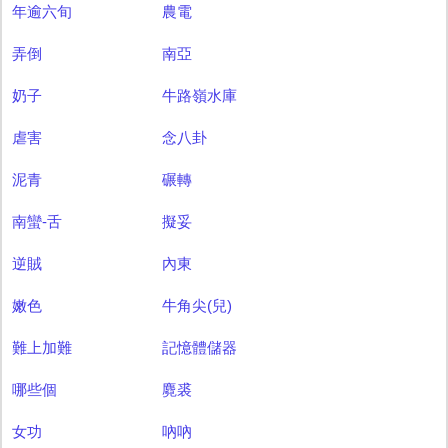
年逾六旬
農電
弄倒
南亞
奶子
牛路嶺水庫
虐害
念八卦
泥青
碾轉
南蠻-舌
擬妥
逆賊
內東
嫩色
牛角尖(兒)
難上加難
記憶體儲器
哪些個
麑裘
女功
吶吶