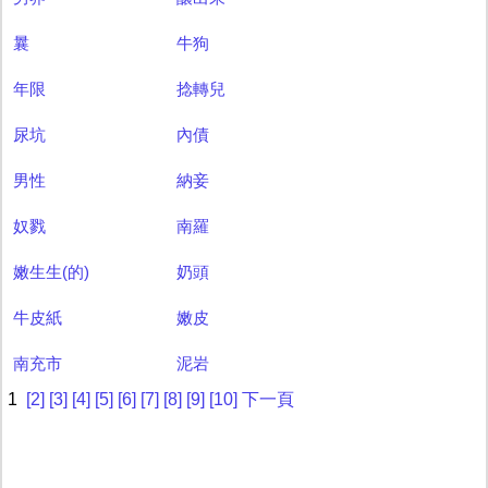
曩
牛狗
年限
捻轉兒
尿坑
內債
男性
納妾
奴戮
南羅
嫩生生(的)
奶頭
牛皮紙
嫩皮
南充市
泥岩
1
[2]
[3]
[4]
[5]
[6]
[7]
[8]
[9]
[10]
下一頁