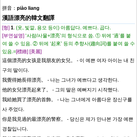
拼音：
piào liang
漢語漂亮的韓文翻譯
[형]
1
. (옷, 빛깔, 용모 등이) 아름답다. 예쁘다. 곱다.
[부연설명]
‘사람/사물+漂亮’의 형식으로 씀. ① 뒤에 ‘過’를 붙
여 쓸 수 있음. ② 뒤에 ‘起來’ 등의 추향사(趨向詞)를 붙여 쓸 수
있음.=
[標緻]
[美麗]
這個漂亮的女孩是我朋友的女兒。
- 이 예쁜 여자 아이는 내 친
구의 딸이다.
我覺得她長得漂亮。
- 나는 그녀가 예쁘다고 생각한다.
他的女兒漂亮起來了。
- 그의 딸은 예뻐지기 시작했다.
我給她買了漂亮的首飾。
- 나는 그녀에게 아름다운 장신구를
사 주었다.
你是我見過的最漂亮的警察。
- 당신은 제가 만나본 가장 예쁜
경찰입니다.