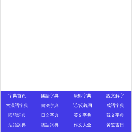
字典首頁
國語字典
康熙字典
說文解字
古漢語字典
書法字典
近/反義詞
成語字典
國語詞典
日文字典
英文字典
韓文字典
法語詞典
德語詞典
作文大全
黃道吉日