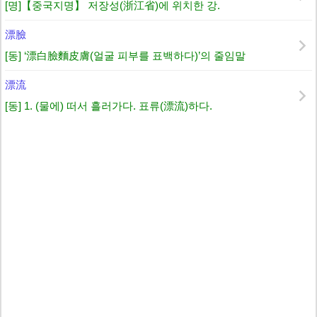
[명]【중국지명】 저장성(浙江省)에 위치한 강.
漂臉
[동] ‘漂白臉麵皮膚(얼굴 피부를 표백하다)’의 줄임말
漂流
[동] 1. (물에) 떠서 흘러가다. 표류(漂流)하다.