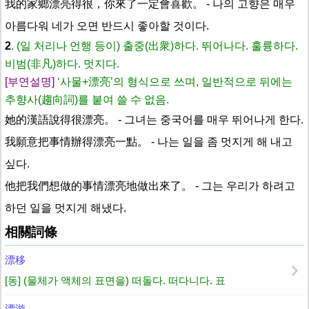
我的家鄉漂亮得很，你來了一定會喜歡。
- 나의 고향은 매우
아름다워 네가 오면 반드시 좋아할 것이다.
2
. (일 처리나 언행 등이) 출중(出衆)하다. 뛰어나다. 훌륭하다.
비범(非凡)하다. 멋지다.
[부연설명]
‘사물+漂亮’의 형식으로 쓰며, 일반적으로 뒤에는
추향사(趨向詞)를 붙여 쓸 수 없음.
她的漢語說得很漂亮。
- 그녀는 중국어를 매우 뛰어나게 한다.
我願意把事情辦得漂亮一點。
- 나는 일을 좀 멋지게 해 내고
싶다.
他把我們想做的事情漂亮地做出來了。
- 그는 우리가 하려고
하던 일을 멋지게 해냈다.
相關詞條
漂移
[동] (물체가 액체의 표면을) 떠돌다. 떠다니다. 표
漂游