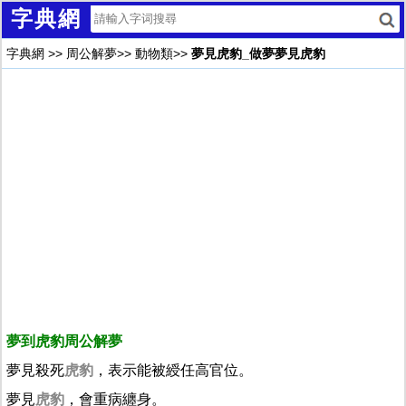
字典網
字典網
>>
周公解夢
>>
動物類
>>
夢見虎豹_做夢夢見虎豹
夢到虎豹周公解夢
夢見殺死
虎豹
，表示能被綬任高官位。
夢見
虎豹
，會重病纏身。