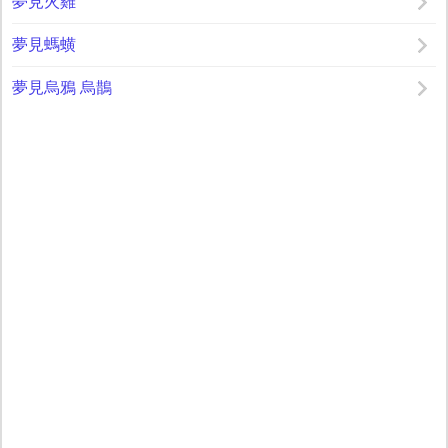
夢見火雞
夢見螞蟥
夢見烏鴉 烏鵲