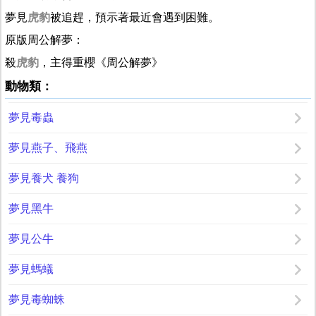
夢見
虎豹
被追趕，預示著最近會遇到困難。
原版周公解夢：
殺
虎豹
，主得重櫻《周公解夢》
動物類：
夢見毒蟲
夢見燕子、飛燕
夢見養犬 養狗
夢見黑牛
夢見公牛
夢見螞蟻
夢見毒蜘蛛