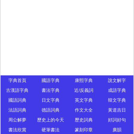
字典首頁
國語字典
康熙字典
說文解字
古漢語字典
書法字典
近/反義詞
成語字典
國語詞典
日文字典
英文字典
韓文字典
法語詞典
德語詞典
作文大全
黃道吉日
周公解夢
歷史上的今天
歷史詞典
好詞好句
書法欣賞
硬筆書法
篆刻印章
廣韻