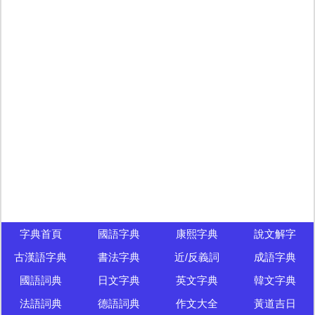
字典首頁
國語字典
康熙字典
說文解字
古漢語字典
書法字典
近/反義詞
成語字典
國語詞典
日文字典
英文字典
韓文字典
法語詞典
德語詞典
作文大全
黃道吉日