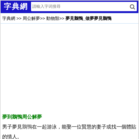
字典網
字典網
>>
周公解夢
>>
動物類
>>
夢見鵝鴨_做夢夢見鵝鴨
夢到鵝鴨周公解夢
男子夢見
鵝鴨
在一起游泳，能娶一位賢慧的妻子或找一個體貼
的情人。