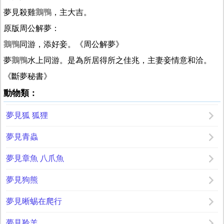
夢見殺雞
鵝鴨
，主大吉。
原版周公解夢：
鵝鴨
同游，添好妾。《周公解夢》
夢
鵝鴨
水上同游。是為所居得所之佳兆，主妻妾情意和洽。
《斷夢秘書》
動物類：
夢見狐 狐狸
夢見青蟲
夢見章魚 八爪魚
夢見狗熊
夢見晰蜴在爬行
夢見羚羊