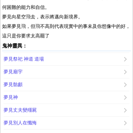
何困難的能力和自信。
夢見向星空
飛
去，表示將邁向新境界。
如果夢見
飛
，但
飛
不高則代表現實中的事未及你想像中的好，
這只是你要求太高罷了
鬼神靈異：
夢見祭祀 神道 道場
夢見廟宇
夢見骷顱
夢見神
夢見丈夫變殭屍
夢見別人在懺悔