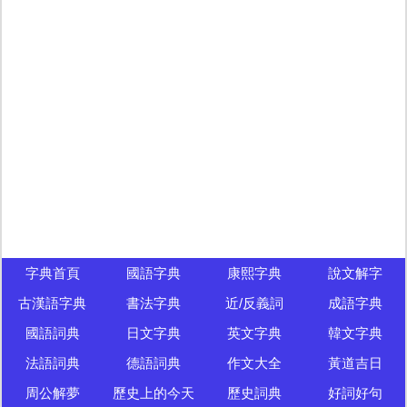
字典首頁
國語字典
康熙字典
說文解字
古漢語字典
書法字典
近/反義詞
成語字典
國語詞典
日文字典
英文字典
韓文字典
法語詞典
德語詞典
作文大全
黃道吉日
周公解夢
歷史上的今天
歷史詞典
好詞好句