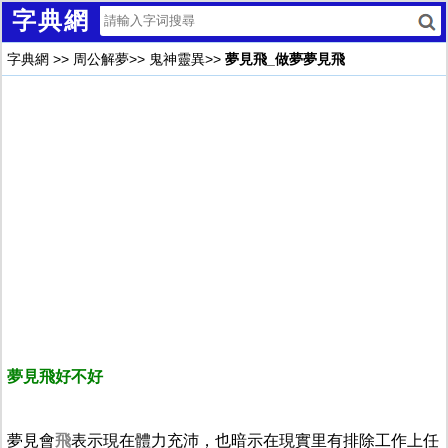
字典網
字典網
>>
周公解夢
>>
鬼神靈異
>>
夢見飛_做夢夢見飛
夢見飛好不好
夢見會
飛
表示現在體力充沛，也暗示在現實里有排除工作上任