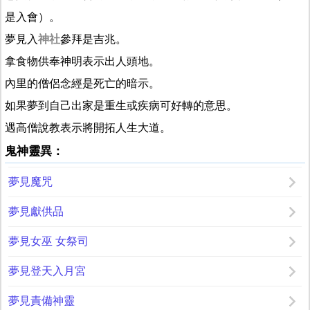
是入會）。
夢見入
神社
參拜是吉兆。
拿食物供奉神明表示出人頭地。
內里的僧侶念經是死亡的暗示。
如果夢到自己出家是重生或疾病可好轉的意思。
遇高僧說教表示將開拓人生大道。
鬼神靈異：
夢見魔咒
夢見獻供品
夢見女巫 女祭司
夢見登天入月宮
夢見責備神靈