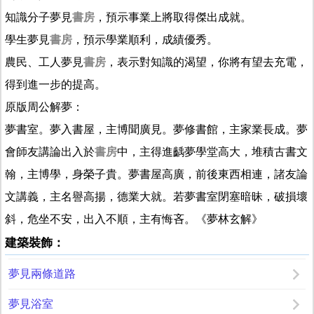
知識分子夢見
書房
，預示事業上將取得傑出成就。
學生夢見
書房
，預示學業順利，成績優秀。
農民、工人夢見
書房
，表示對知識的渴望，你將有望去充電，
得到進一步的提高。
原版周公解夢：
夢書室。夢入書屋，主博聞廣見。夢修書館，主家業長成。夢
會師友講論出入於
書房
中，主得進齲夢學堂高大，堆積古書文
翰，主博學，身榮子貴。夢書屋高廣，前後東西相連，諸友論
文講義，主名譽高揚，德業大就。若夢書室閉塞暗昧，破損壞
斜，危坐不安，出入不順，主有悔吝。《夢林玄解》
建築裝飾：
夢見兩條道路
夢見浴室