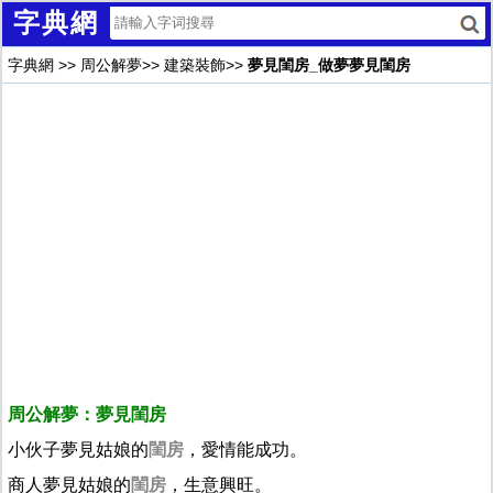
字典網
字典網
>>
周公解夢
>>
建築裝飾
>>
夢見閨房_做夢夢見閨房
周公解夢：夢見閨房
小伙子夢見姑娘的
閨房
，愛情能成功。
商人夢見姑娘的
閨房
，生意興旺。