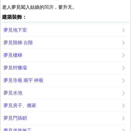
老人夢見闖入姑娘的
閨房
，要升天。
建築裝飾：
夢見地下室
夢見階梯 台階
夢見樓梯
夢見狩獵場
夢見寺廟 廟宇 神廟
夢見水池
夢見房子、搬家
夢見門插銷
夢見道路施工