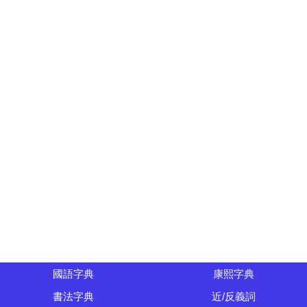
國語字典
康熙字典
書法字典
近/反義詞