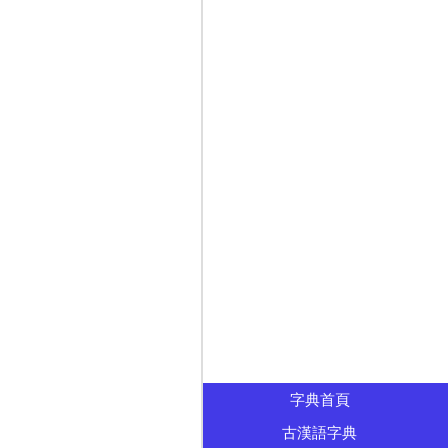
字典首頁
古漢語字典