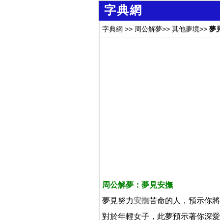
字典網
字典網
>>
周公解夢
>>
其他夢境
>>
夢
周公解夢：夢見安撫
夢見努力
安撫
苦命的人，預示你將
對於年輕女子，此夢預示著你深愛