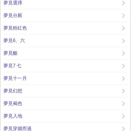
夢見選擇
夢見分屍
夢見粉紅色
夢見6、六
夢見酸
夢見7 七
夢見十一月
夢見幻想
夢見褐色
夢見入地
夢見穿牆而過