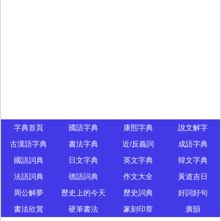
字典首頁
國語字典
康熙字典
說文解字
古漢語字典
書法字典
近/反義詞
成語字典
國語詞典
日文字典
英文字典
韓文字典
法語詞典
德語詞典
作文大全
黃道吉日
周公解夢
歷史上的今天
歷史詞典
好詞好句
書法欣賞
硬筆書法
篆刻印章
廣韻