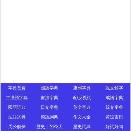
字典首頁
國語字典
康熙字典
說文解字
古漢語字典
書法字典
近/反義詞
成語字典
國語詞典
日文字典
英文字典
韓文字典
法語詞典
德語詞典
作文大全
黃道吉日
周公解夢
歷史上的今天
歷史詞典
好詞好句