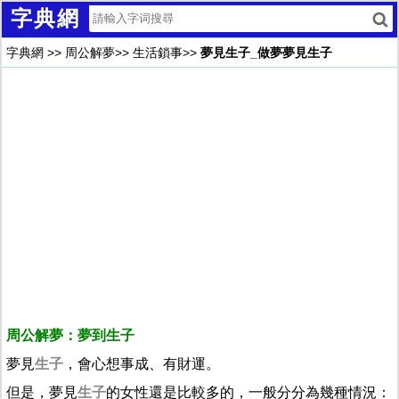
字典網
字典網
>>
周公解夢
>>
生活鎖事
>>
夢見生子_做夢夢見生子
周公解夢：夢到生子
夢見
生子
，會心想事成、有財運。
但是，夢見
生子
的女性還是比較多的，一般分分為幾種情況：