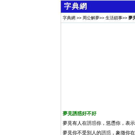
字典網
字典網
>>
周公解夢
>>
生活鎖事
>>
夢
夢見誘惑好不好
夢見有人在
誘惑
你，慫恿你，表示
夢見你不受別人的
誘惑
，象徵你在