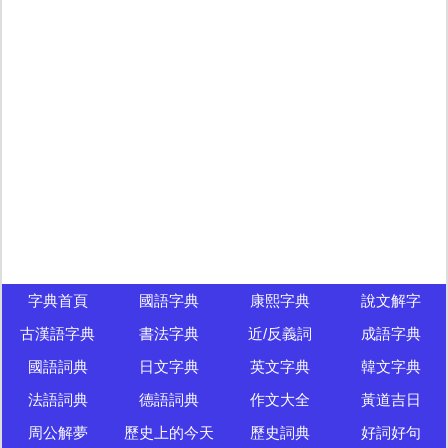
字典首頁
國語字典
康熙字典
說文解字
古漢語字典
書法字典
近/反義詞
成語字典
國語詞典
日文字典
英文字典
韓文字典
法語詞典
德語詞典
作文大全
黃道吉日
周公解夢
歷史上的今天
歷史詞典
好詞好句