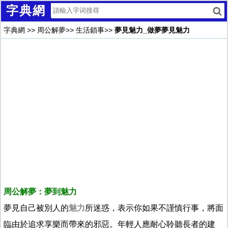
字典網
字典網
>>
周公解夢
>>
生活鎖事
>>
夢見魅力_做夢夢見魅力
周公解夢：夢到魅力
夢見自己被別人的
魅力
所迷惑，表示你如果不謹慎行事，將面
臨由於追求享樂而帶來的邪惡。年輕人應耐心聆聽長者的建