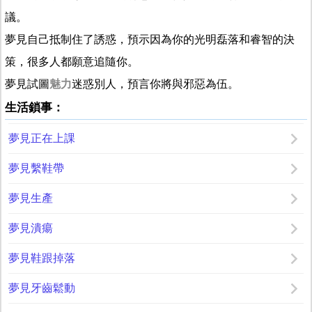
議。
夢見自己抵制住了誘惑，預示因為你的光明磊落和睿智的決
策，很多人都願意追隨你。
夢見試圖
魅力
迷惑別人，預言你將與邪惡為伍。
生活鎖事：
夢見正在上課
夢見繫鞋帶
夢見生產
夢見潰瘍
夢見鞋跟掉落
夢見牙齒鬆動