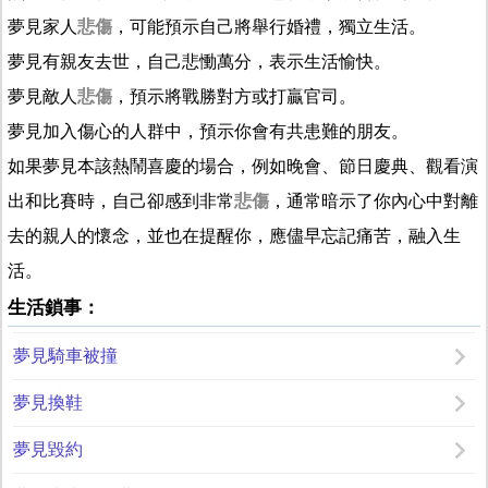
夢見家人
悲傷
，可能預示自己將舉行婚禮，獨立生活。
夢見有親友去世，自己悲慟萬分，表示生活愉快。
夢見敵人
悲傷
，預示將戰勝對方或打贏官司。
夢見加入傷心的人群中，預示你會有共患難的朋友。
如果夢見本該熱鬧喜慶的場合，例如晚會、節日慶典、觀看演
出和比賽時，自己卻感到非常
悲傷
，通常暗示了你內心中對離
去的親人的懷念，並也在提醒你，應儘早忘記痛苦，融入生
活。
生活鎖事：
夢見騎車被撞
夢見換鞋
夢見毀約