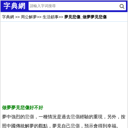
字典網
字典網
>>
周公解夢
>>
生活鎖事
>>
夢見悲傷_做夢夢見悲傷
做夢夢見悲傷好不好
夢中強烈的
悲傷
，一種情況是過去
悲傷
經驗的重現，另外，按
照中國傳統解夢的觀點，夢見自己
悲傷
，預示會得到幸福。