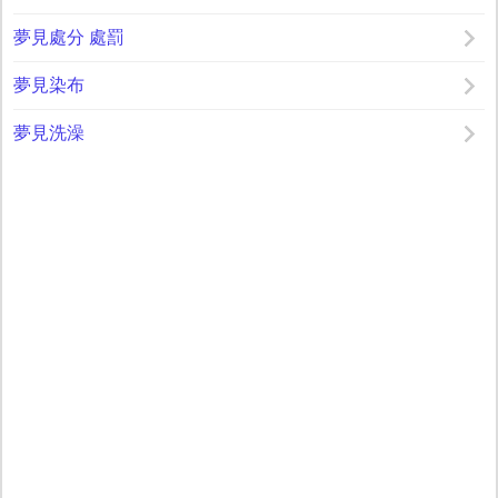
夢見處分 處罰
夢見染布
夢見洗澡