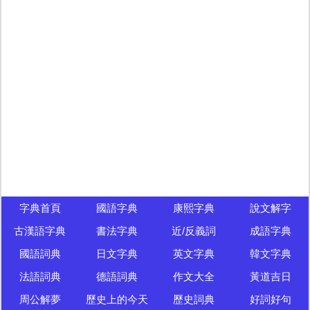
字典首頁
國語字典
康熙字典
說文解字
古漢語字典
書法字典
近/反義詞
成語字典
國語詞典
日文字典
英文字典
韓文字典
法語詞典
德語詞典
作文大全
黃道吉日
周公解夢
歷史上的今天
歷史詞典
好詞好句