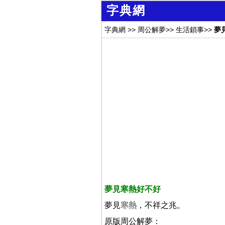
字典網
字典網
>>
周公解夢
>>
生活鎖事
>>
夢
夢見寒熱好不好
夢見
寒熱
，不祥之兆。
原版周公解夢：