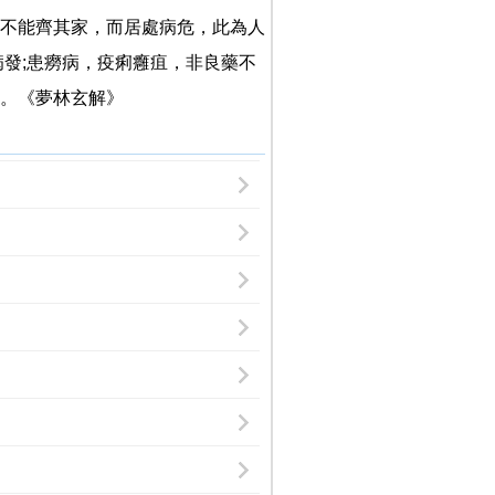
不能齊其家，而居處病危，此為人
發;患癆病，疫痢癰疽，非良藥不
。《夢林玄解》