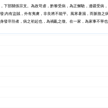
，下部關係宗支。為政苛虐，黔黎受病，為正懈馳，邊疆受病，
發;內有盜賊，外有夷虜，非良將不能平。風寒暑濕，而脈胳之病
身發
寒熱
者，病之初起也，為禍亂之徵。在一家，為家事不寧也