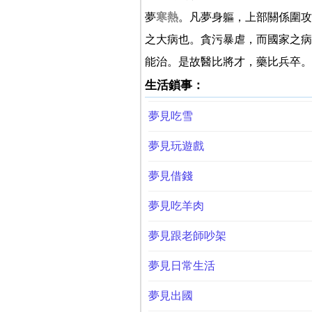
夢
寒熱
。凡夢身軀，上部關係圍攻
之大病也。貪污暴虐，而國家之病
能治。是故醫比將才，藥比兵卒。
生活鎖事：
夢見吃雪
夢見玩遊戲
夢見借錢
夢見吃羊肉
夢見跟老師吵架
夢見日常生活
夢見出國