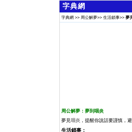
字典網
字典網
>>
周公解夢
>>
生活鎖事
>>
夢
周公解夢：夢到咽炎
夢見
咽炎
，提醒你說話要謹慎，避
生活鎖事：