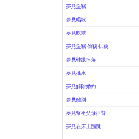
夢見盜竊
夢見唱歌
夢見吃糖
夢見盜竊 偷竊 扒竊
夢見鞋跟掉落
夢見挑水
夢見解除婚約
夢見離別
夢見幫祖父母捶背
夢見在床上蹦跳