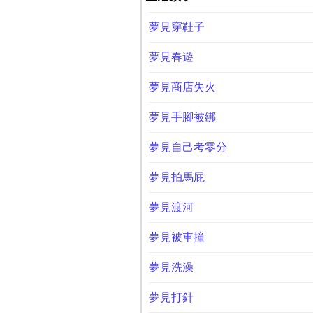
夢見穿鞋子
夢見春遊
夢見商店失火
夢見手腳被綁
夢見自己考零分
夢見拍馬屁
夢見渡河
夢見被車撞
夢見洗澡
夢見打針