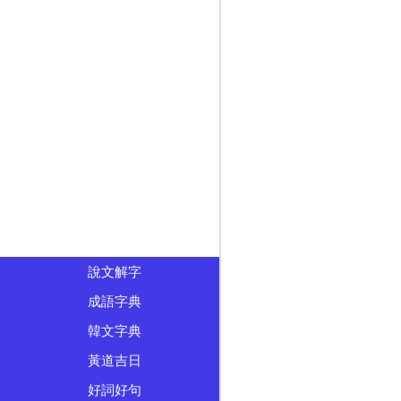
說文解字
成語字典
韓文字典
黃道吉日
好詞好句