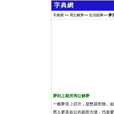
字典網
字典網
>>
周公解夢
>>
生活鎖事
>>
夢
夢到上廁所周公解夢
一般夢見
上廁所
，是憋尿所致。如
男人夢見在公共廁所大便，代表要