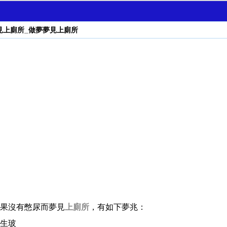
見上廁所_做夢夢見上廁所
果沒有憋尿而夢見
上廁所
，有如下夢兆：
生玻