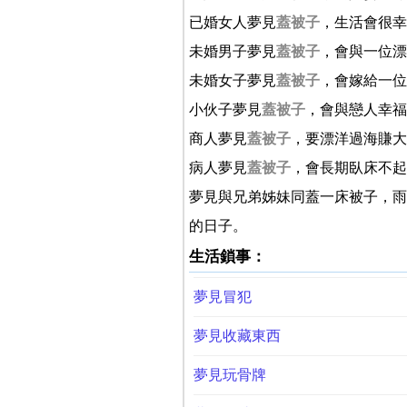
已婚女人夢見
蓋被子
，生活會很幸
未婚男子夢見
蓋被子
，會與一位漂
未婚女子夢見
蓋被子
，會嫁給一位
小伙子夢見
蓋被子
，會與戀人幸福
商人夢見
蓋被子
，要漂洋過海賺大
病人夢見
蓋被子
，會長期臥床不起
夢見與兄弟姊妹同蓋一床被子，雨
的日子。
生活鎖事：
夢見冒犯
夢見收藏東西
夢見玩骨牌