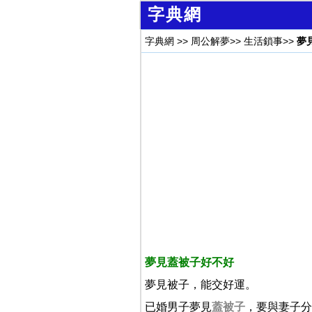
字典網
字典網
>>
周公解夢
>>
生活鎖事
>>
夢
夢見蓋被子好不好
夢見被子，能交好運。
已婚男子夢見
蓋被子
，要與妻子分