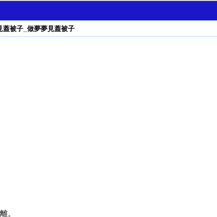
見蓋被子_做夢夢見蓋被子
離。