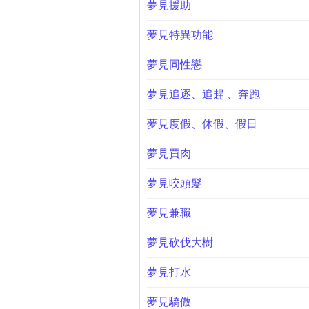
夢見援助
夢見特異功能
夢見同性戀
夢見追逐、追趕 、奔跑
夢見度假、休假、假日
夢見買肉
夢見咬頭髮
夢見兼職
夢見砍伐大樹
夢見打水
夢見驕傲