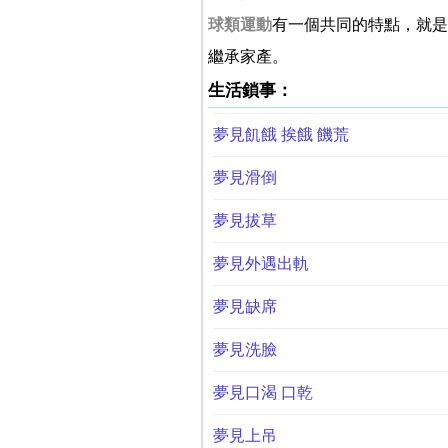
球類運動
有一個共同的特點，就是
繼承家產。
生活鎖事：
夢見飢餓 挨餓 饑荒
夢見滑倒
夢見拔草
夢見外遇出軌
夢見缺席
夢見洗臉
夢見口渴 口乾
夢見上吊