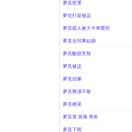
夢見熨燙
夢見打架被盜
夢見親人被大卡車壓死
夢見女同事結婚
夢見酸甜苦辣
夢見被盜
夢見頭暈
夢見褻瀆不敬
夢見種菜
夢見胃 胃痛 胃疼
夢見下棋