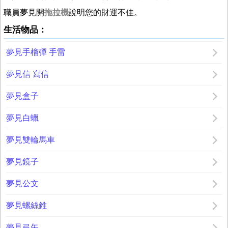
職員夢見開
拖拉機
說明您的財運不佳。
生活物品：
夢見手榴彈 手雷
夢見信 寫信
夢見盒子
夢見白蠟
夢見雙輪馬車
夢見鏡子
夢見公文
夢見螺絲錐
夢見弓矢