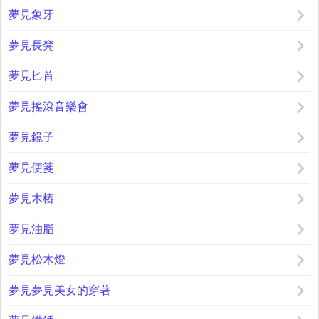
夢見象牙
夢見長凳
夢見匕首
夢見搖滾音樂會
夢見鏡子
夢見便箋
夢見木樁
夢見油脂
夢見松木燈
夢見夢見美女的穿著