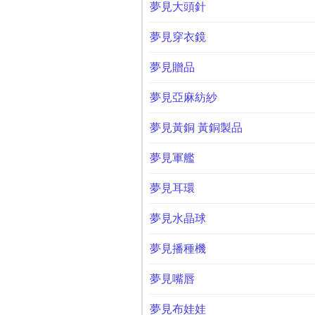
夢見大頭針
夢見穿衣鏡
夢見贈品
夢見亞麻紡紗
夢見黃銅 黃銅製品
夢見軍艦
夢見耳環
夢見水晶球
夢見播種機
夢見嘴唇
夢見布娃娃