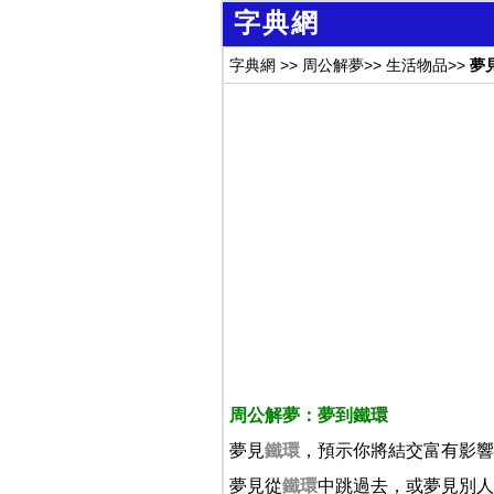
字典網
字典網
>>
周公解夢
>>
生活物品
>>
夢
周公解夢：夢到鐵環
夢見
鐵環
，預示你將結交富有影響
夢見從
鐵環
中跳過去，或夢見別人