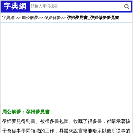
字典網
字典網
>>
周公解夢
>>
孕婦解夢
>>
孕婦夢見書_孕婦做夢夢見書
周公解夢：孕婦夢見書
孕婦夢見得到
書
、被很多
書
包圍、收藏了很多
書
，都暗示著孩
子會從事學問領域的工作，具體來說
書
籍能暗示以後所從事的