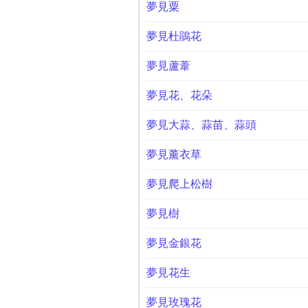
夢見粟
夢見杜鵑花
夢見蘆葦
夢見花、花朵
夢見大蒜、蒜苗、蒜頭
夢見薰衣草
夢見爬上松樹
夢見樹
夢見金銀花
夢見花生
夢見玫瑰花