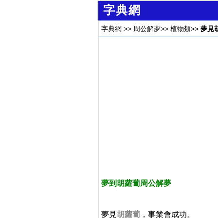
字典網
字典網
>>
周公解夢
>>
植物類
>>
夢見
夢到胡蘿蔔周公解夢
夢見
胡蘿蔔
，事業會成功。