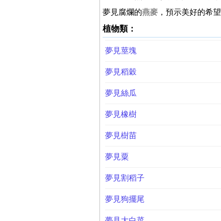
夢見腐爛的
燕麥
，預示美好的希望
植物類：
夢見莖塊
夢見稻穀
夢見絲瓜
夢見橡樹
夢見樹苗
夢見粟
夢見割稻子
夢見狗擺尾
夢見大白菜