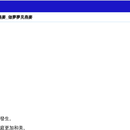
燕麥_做夢夢見燕麥
發生。
庭更加和美。